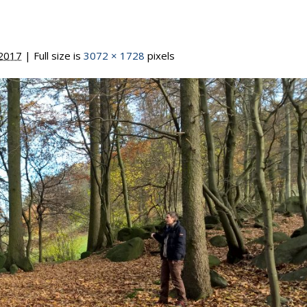
2017
| Full size is
3072 × 1728
pixels