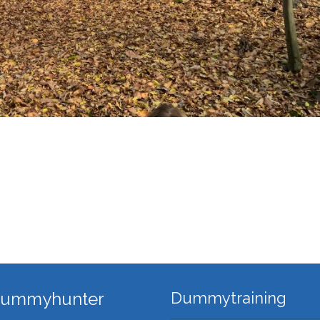
 Dummyhunter
Dummytraining